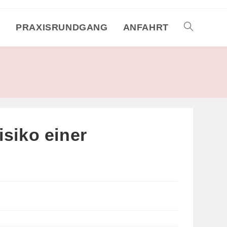
M
PRAXISRUNDGANG
ANFAHRT
TOGGLE
WEBSITE
SEARCH
siko einer