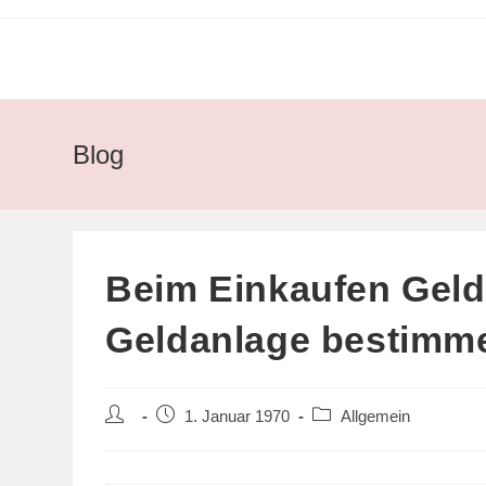
Zum
Inhalt
springen
Blog
Beim Einkaufen Geld 
Geldanlage bestimm
Beitrags-
Beitrag
Beitrags-
1. Januar 1970
Allgemein
Autor:
veröffentlicht:
Kategorie: