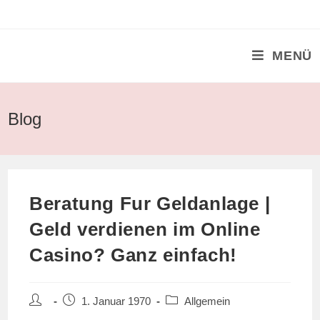
Zum
Inhalt
springen
MENÜ
Blog
Beratung Fur Geldanlage |
Geld verdienen im Online
Casino? Ganz einfach!
Beitrags-
Beitrag
Beitrags-
1. Januar 1970
Allgemein
Autor:
veröffentlicht:
Kategorie: