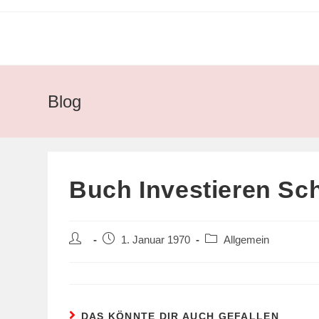
Zum
Inhalt
springen
Blog
Buch Investieren Sch
Beitrags-
Beitrag
Beitrags-
1. Januar 1970
Allgemein
Autor:
veröffentlicht:
Kategorie:
DAS KÖNNTE DIR AUCH GEFALLEN