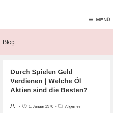
Zum
Inhalt
springen
MENÜ
Blog
Durch Spielen Geld
Verdienen | Welche Öl
Aktien sind die Besten?
Beitrags-
Beitrag
Beitrags-
1. Januar 1970
Allgemein
Autor:
veröffentlicht:
Kategorie: