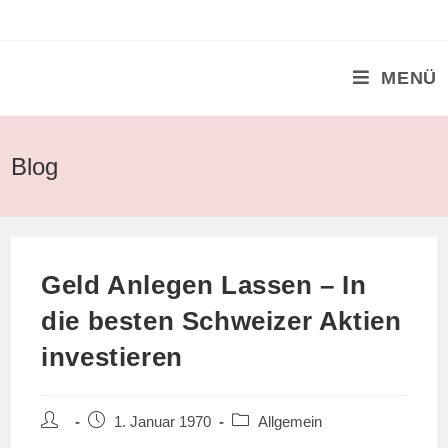
Zum
Inhalt
springen
MENÜ
Blog
Geld Anlegen Lassen – In
die besten Schweizer Aktien
investieren
Beitrags-
Beitrag
Beitrags-
1. Januar 1970
Allgemein
Autor:
veröffentlicht:
Kategorie: