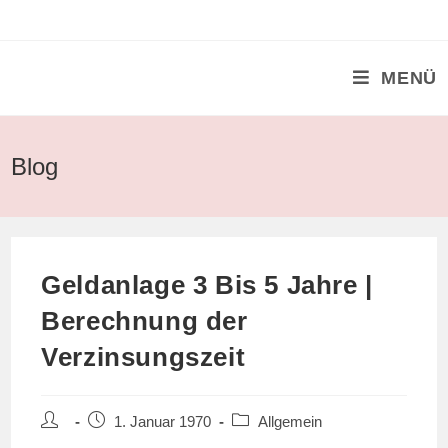
Zum
Inhalt
springen
MENÜ
Blog
Geldanlage 3 Bis 5 Jahre |
Berechnung der
Verzinsungszeit
Beitrags-
Beitrag
Beitrags-
1. Januar 1970
Allgemein
Autor:
veröffentlicht:
Kategorie: