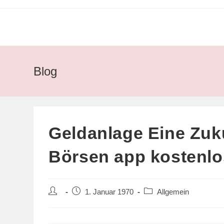
Zum
Inhalt
springen
Blog
Geldanlage Eine Zuk
Börsen app kostenlo
Beitrags-
Beitrag
Beitrags-
1. Januar 1970
Allgemein
Autor:
veröffentlicht:
Kategorie: