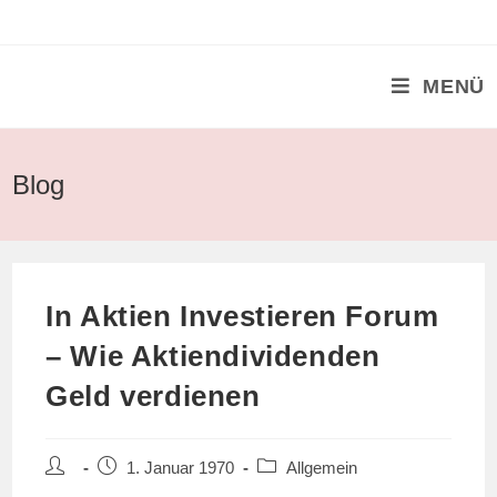
Zum
Inhalt
springen
MENÜ
Blog
In Aktien Investieren Forum
– Wie Aktiendividenden
Geld verdienen
Beitrags-
Beitrag
Beitrags-
1. Januar 1970
Allgemein
Autor:
veröffentlicht:
Kategorie: