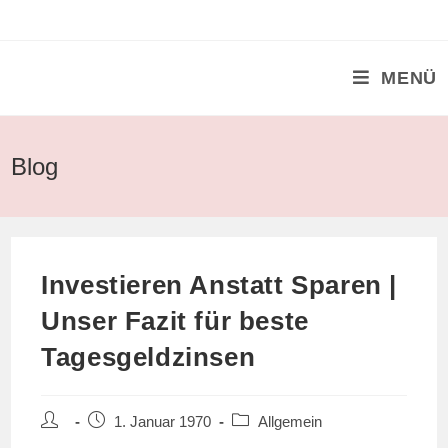
Zum
Inhalt
springen
MENÜ
Blog
Investieren Anstatt Sparen |
Unser Fazit für beste
Tagesgeldzinsen
Beitrags-
Beitrag
Beitrags-
1. Januar 1970
Allgemein
Autor:
veröffentlicht:
Kategorie: