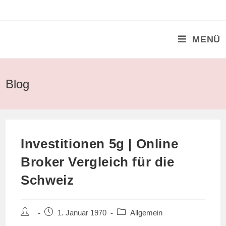
Zum
Inhalt
springen
MENÜ
Blog
Investitionen 5g | Online
Broker Vergleich für die
Schweiz
Beitrags-
Beitrag
Beitrags-
1. Januar 1970
Allgemein
Autor:
veröffentlicht:
Kategorie: