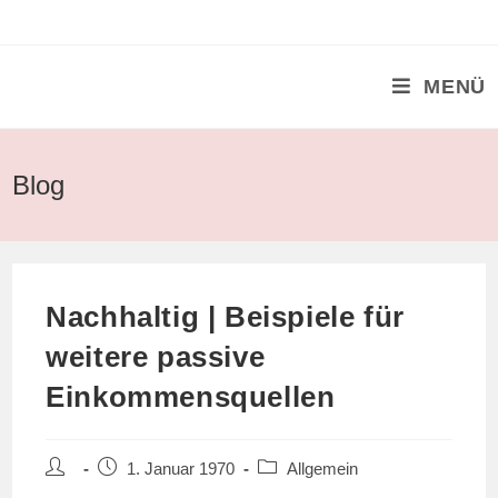
Zum
Inhalt
springen
MENÜ
Blog
Nachhaltig | Beispiele für
weitere passive
Einkommensquellen
Beitrags-
Beitrag
Beitrags-
1. Januar 1970
Allgemein
Autor:
veröffentlicht:
Kategorie: