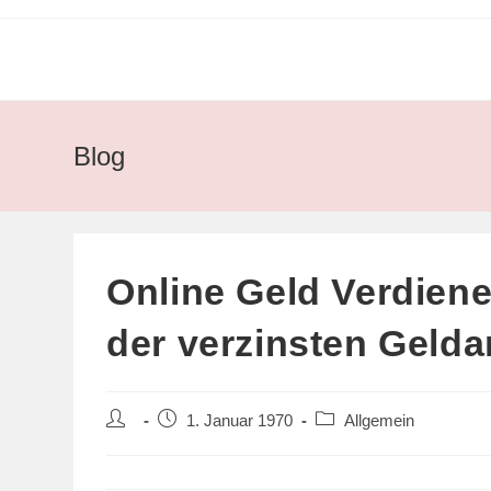
Zum
Inhalt
springen
Blog
Online Geld Verdien
der verzinsten Gelda
Beitrags-
Beitrag
Beitrags-
1. Januar 1970
Allgemein
Autor:
veröffentlicht:
Kategorie: