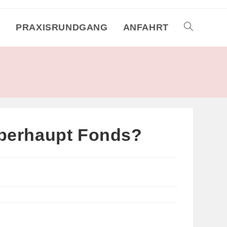
M
PRAXISRUNDGANG
ANFAHRT
TOGGLE
WEBSITE
SEARCH
überhaupt Fonds?