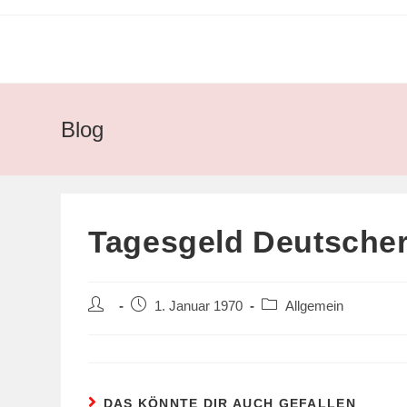
Zum
Inhalt
springen
Blog
Tagesgeld Deutscher
Beitrags-
Beitrag
Beitrags-
1. Januar 1970
Allgemein
Autor:
veröffentlicht:
Kategorie:
DAS KÖNNTE DIR AUCH GEFALLEN