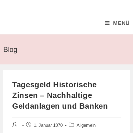
Zum
Inhalt
springen
MENÜ
Blog
Tagesgeld Historische
Zinsen – Nachhaltige
Geldanlagen und Banken
Beitrags-
Beitrag
Beitrags-
1. Januar 1970
Allgemein
Autor:
veröffentlicht:
Kategorie: