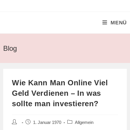
Zum
Inhalt
springen
MENÜ
Blog
Wie Kann Man Online Viel
Geld Verdienen – In was
sollte man investieren?
Beitrags-
Beitrag
Beitrags-
1. Januar 1970
Allgemein
Autor:
veröffentlicht:
Kategorie: