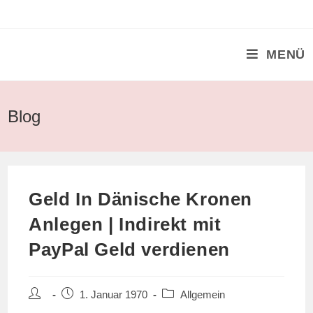
Zum
Inhalt
springen
MENÜ
Blog
Geld In Dänische Kronen
Anlegen | Indirekt mit
PayPal Geld verdienen
Beitrags-
Beitrag
Beitrags-
1. Januar 1970
Allgemein
Autor:
veröffentlicht:
Kategorie: