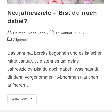
Neujahresziele – Bist du noch
dabei?
Beitrags-
Beitrag
Dr. med. Sigrid Jahn
17. Januar 2020
Autor:
veröffentlicht:
Beitrags-
Allgemein
Kategorie:
Das Jahr hat bereits begonnen und es ist schon
Mitte Januar. Wie steht es um deine
Jahresziele? Bist du noch dabei? Was hast du
dir denn vorgenommen? Abnehmen Rauchen
aufhören…
Neujahresziele
Weiterlesen
–
Bist
Du