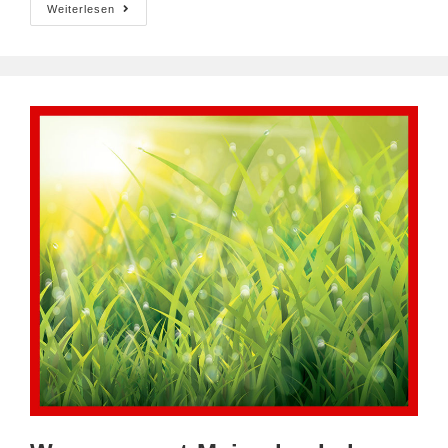
3.
Weiterlesen
Juni
Europäischer
Tag
Des
Fahrrads
–
Gesund
Und
Fit