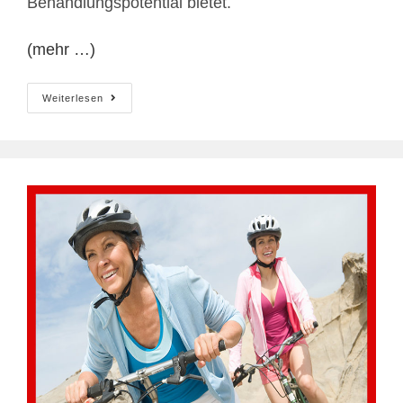
Behandlungspotential bietet.
(mehr …)
Fibromyalgie
Weiterlesen
Und
Rohkost